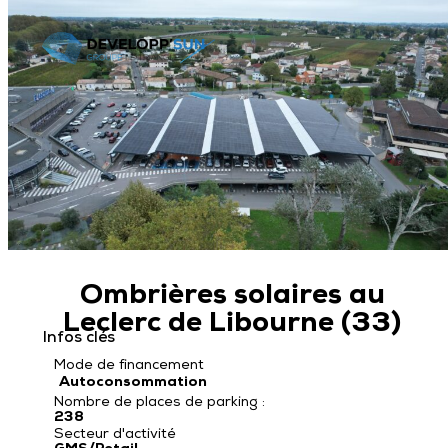
Skip
to
content
Secteur d’activités
GMS
Nos Ombrières
Industriel
Nos ombrières de parking
Savoir-faire
Ombrière monopente
Ombrière bipente
Conception
Ombrière reliée
Simulateur d’économies
Ombrière Monopente simple place
Fabrication
Ombrières solaires au
Ressources
Projet clé en main
Leclerc de Libourne (33)
Installation
Infos clés
Pré-étude offerte
Mode de financement
Maintenance
Autoconsommation
Témoignages
Nombre de places de parking :
238
Réalisations
Secteur d'activité
Actualités