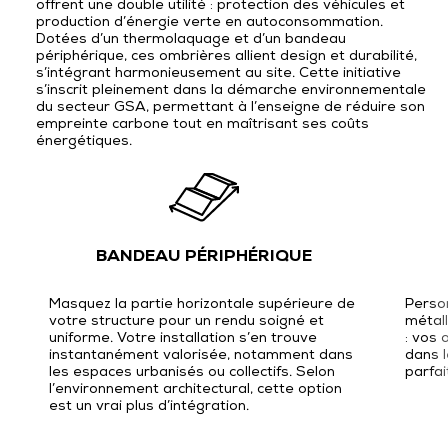
offrent une double utilité : protection des véhicules et
production d’énergie verte en autoconsommation.
Dotées d’un thermolaquage et d’un bandeau
périphérique, ces ombrières allient design et durabilité,
s’intégrant harmonieusement au site. Cette initiative
s’inscrit pleinement dans la démarche environnementale
du secteur GSA, permettant à l’enseigne de réduire son
empreinte carbone tout en maîtrisant ses coûts
énergétiques.
BANDEAU PÉRIPHÉRIQUE
Masquez la partie horizontale supérieure de
Person
votre structure pour un rendu soigné et
métall
uniforme. Votre installation s’en trouve
: vos 
instantanément valorisée, notamment dans
dans l
les espaces urbanisés ou collectifs. Selon
parfai
l’environnement architectural, cette option
est un vrai plus d’intégration.