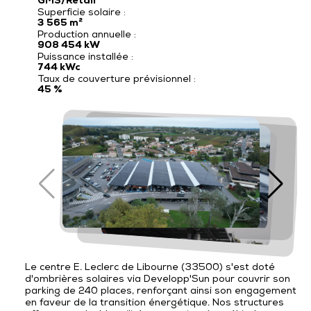
GMS/Retail
Recrutement
Superficie solaire :
Votre étude offerte
3 565 m²
Production annuelle :
Qui sommes-nous
908 454 kW
Contact
Puissance installée :
744 kWc
Taux de couverture prévisionnel :
45 %
Le centre E. Leclerc de Libourne (33500) s'est doté
d'ombrières solaires via Developp'Sun pour couvrir son
parking de 240 places, renforçant ainsi son engagement
en faveur de la transition énergétique. Nos structures