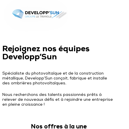
Skip
to
content
Secteur d’activités
GMS
Rejoignez nos équipes
Nos Ombrières
Developp’Sun
Industriel
Nos ombrières de parking
Savoir-faire
Ombrière monopente
Ombrière bipente
Conception
Ombrière reliée
Spécialiste du photovoltaïque et de la construction
Simulateur d’économies
Ombrière Monopente simple place
métallique, Developp’Sun conçoit, fabrique et installe
Fabrication
des ombrières photovoltaïques.
Ressources
Projet clé en main
Nous recherchons des talents passionnés prêts à
Installation
Pré-étude offerte
relever de nouveaux défis et à rejoindre une entreprise
en pleine croissance !
Maintenance
Témoignages
Réalisations
Nos offres à la une
Actualités