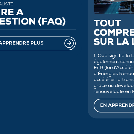
ALISTE
IRE À
ESTION (FAQ)
TOUT
COMPR
SUR LA 
APPRENDRE PLUS
1. Que signifie la
également connue
EnR (loi d’Accélé
d’Énergies Renou
accélérer la tran
grâce au dévelop
renouvelable en 
EN APPREND