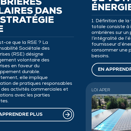
BRIÈRES
ÉNERGI
LAIRES DANS
 STRATÉGIE
1. Définition de l
totale consiste à 
E
ombrières sur un 
l’intégralité de l’
est-ce que la RSE ? La
fournisseur d’éne
sabilité Sociétale des
consommer une pa
rises (RSE) désigne
besoins.
gement volontaire des
rises en faveur du
EN APPREND
ppement durable.
tement, elle implique
gration de pratiques responsables
n des activités commerciales et
LOI APER
ations avec les parties
tes.
APPRENDRE PLUS