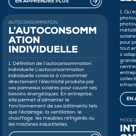
EN APPRENDRE PLUS
1. Qu’
photov
AUTOCONSOMMATION
photov
L’AUTOCONSOMM
métall
solaire
ATION
pour p
tout en
INDIVIDUELLE
s’adapt
grande
1. Définition de l’autoconsommation
centre
individuelle L’autoconsommation
entrepr
individuelle consiste à consommer
collect
directement l’électricité produite par
infrast
ses panneaux solaires pour couvrir ses
besoins énergétiques. En entreprise,
EN 
elle permet d’alimenter le
fonctionnement de ses bâtiments tels
que l’éclairage, la ventilation, le
chauffage, les meubles réfrigérés ou
MODE 
les machines industrielles.
IN