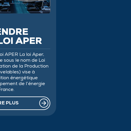
ENDRE
LOI APER
 Loi APER La loi Aper,
 sous le nom de Loi
ration de la Production
velables) vise à
sition énergétique
pement de l’énergie
France.
RE PLUS