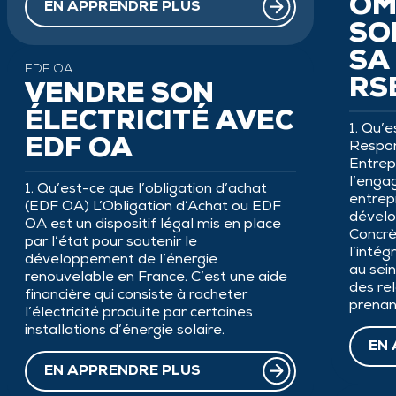
OM
EN APPRENDRE PLUS
SO
SA
EDF OA
RS
VENDRE SON
ÉLECTRICITÉ AVEC
1. Qu’
EDF OA
Respon
Entrep
l’enga
1. Qu’est-ce que l’obligation d’achat
entrep
(EDF OA) L’Obligation d’Achat ou EDF
dévelo
OA est un dispositif légal mis en place
Concrè
par l’état pour soutenir le
l’inté
développement de l’énergie
au sei
renouvelable en France. C’est une aide
des rel
financière qui consiste à racheter
prenan
l’électricité produite par certaines
installations d’énergie solaire.
EN 
EN APPRENDRE PLUS