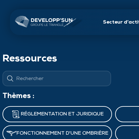
Installation
GMS
Skip
to
content
ojet clé en main
Maintenance
Industriel
Secteur d’acti
Ressources
Thèmes :
RÉGLEMENTATION ET JURIDIQUE
FONCTIONNEMENT D'UNE OMBRIÈRE