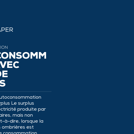
APER
ION
CONSOMM
AVEC
DE
S
l’autoconsommation
plus Le surplus
ctricité produite par
ires, mais non
-à-dire, lorsque la
s ombrières est
re consommation,