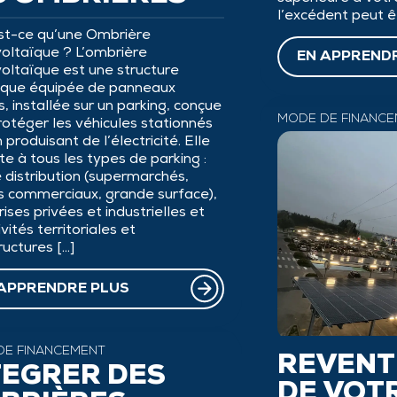
l’excédent peut ê
est-ce qu’une Ombrière
oltaïque ? L’ombrière
EN APPREND
oltaïque est une structure
ique équipée de panneaux
s, installée sur un parking, conçue
MODE DE FINANC
rotéger les véhicules stationnés
 produisant de l’électricité. Elle
e à tous les types de parking :
 distribution (supermarchés,
s commerciaux, grande surface),
ises privées et industrielles et
ivités territoriales et
ructures […]
APPRENDRE PLUS
DE FINANCEMENT
REVENT
TÉGRER DES
DE VOT