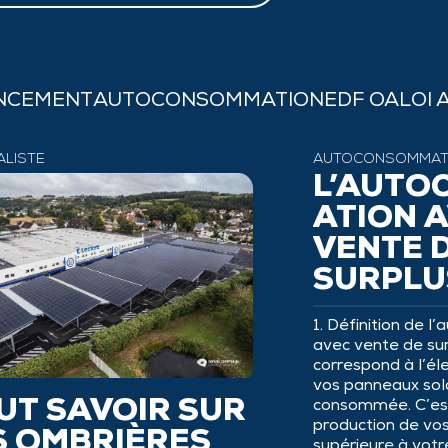
ANCEMENT
AUTOCONSOMMATION
EDF OA
LOI 
ALISTE
AUTOCONSOMMAT
L’AUTO
ATION 
VENTE 
SURPLU
1. Définition de 
avec vente de sur
correspond à l’éle
vos panneaux sola
consommée. C’est
UT SAVOIR SUR
production de vo
S OMBRIÈRES
supérieure à vot