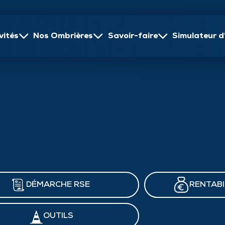
vités
Nos Ombrières
Savoir-faire
Simulateur d
Témoignages
Réalisations
Actualités
Recrutement
Vo
DÉMARCHE RSE
RENTABI
OUTILS