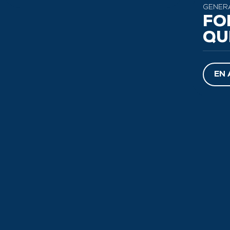
GÉNÉR
FO
QU
EN 